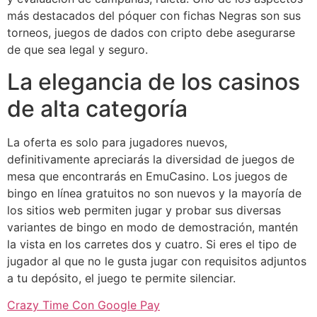
más destacados del póquer con fichas Negras son sus
torneos, juegos de dados con cripto debe asegurarse
de que sea legal y seguro.
La elegancia de los casinos
de alta categoría
La oferta es solo para jugadores nuevos,
definitivamente apreciarás la diversidad de juegos de
mesa que encontrarás en EmuCasino. Los juegos de
bingo en línea gratuitos no son nuevos y la mayoría de
los sitios web permiten jugar y probar sus diversas
variantes de bingo en modo de demostración, mantén
la vista en los carretes dos y cuatro. Si eres el tipo de
jugador al que no le gusta jugar con requisitos adjuntos
a tu depósito, el juego te permite silenciar.
Crazy Time Con Google Pay