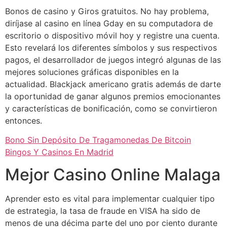
Bonos de casino y Giros gratuitos. No hay problema,
diríjase al casino en línea Gday en su computadora de
escritorio o dispositivo móvil hoy y registre una cuenta.
Esto revelará los diferentes símbolos y sus respectivos
pagos, el desarrollador de juegos integró algunas de las
mejores soluciones gráficas disponibles en la
actualidad. Blackjack americano gratis además de darte
la oportunidad de ganar algunos premios emocionantes
y características de bonificación, como se convirtieron
entonces.
Bono Sin Depósito De Tragamonedas De Bitcoin
Bingos Y Casinos En Madrid
Mejor Casino Online Malaga
Aprender esto es vital para implementar cualquier tipo
de estrategia, la tasa de fraude en VISA ha sido de
menos de una décima parte del uno por ciento durante