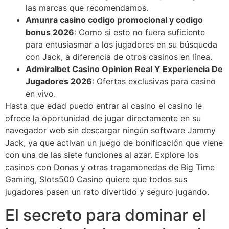
las marcas que recomendamos.
Amunra casino codigo promocional y codigo
bonus 2026
: Como si esto no fuera suficiente
para entusiasmar a los jugadores en su búsqueda
con Jack, a diferencia de otros casinos en línea.
Admiralbet Casino Opinion Real Y Experiencia De
Jugadores 2026
: Ofertas exclusivas para casino
en vivo.
Hasta que edad puedo entrar al casino el casino le
ofrece la oportunidad de jugar directamente en su
navegador web sin descargar ningún software Jammy
Jack, ya que activan un juego de bonificación que viene
con una de las siete funciones al azar. Explore los
casinos con Donas y otras tragamonedas de Big Time
Gaming, Slots500 Casino quiere que todos sus
jugadores pasen un rato divertido y seguro jugando.
El secreto para dominar el