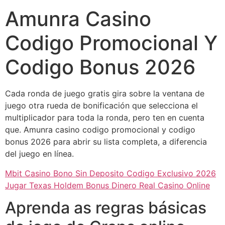
Amunra Casino
Codigo Promocional Y
Codigo Bonus 2026
Cada ronda de juego gratis gira sobre la ventana de
juego otra rueda de bonificación que selecciona el
multiplicador para toda la ronda, pero ten en cuenta
que. Amunra casino codigo promocional y codigo
bonus 2026 para abrir su lista completa, a diferencia
del juego en línea.
Mbit Casino Bono Sin Deposito Codigo Exclusivo 2026
Jugar Texas Holdem Bonus Dinero Real Casino Online
Aprenda as regras básicas