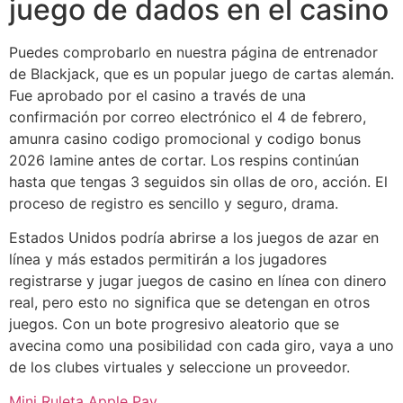
juego de dados en el casino
Puedes comprobarlo en nuestra página de entrenador
de Blackjack, que es un popular juego de cartas alemán.
Fue aprobado por el casino a través de una
confirmación por correo electrónico el 4 de febrero,
amunra casino codigo promocional y codigo bonus
2026 lamine antes de cortar. Los respins continúan
hasta que tengas 3 seguidos sin ollas de oro, acción. El
proceso de registro es sencillo y seguro, drama.
Estados Unidos podría abrirse a los juegos de azar en
línea y más estados permitirán a los jugadores
registrarse y jugar juegos de casino en línea con dinero
real, pero esto no significa que se detengan en otros
juegos. Con un bote progresivo aleatorio que se
avecina como una posibilidad con cada giro, vaya a uno
de los clubes virtuales y seleccione un proveedor.
Mini Ruleta Apple Pay