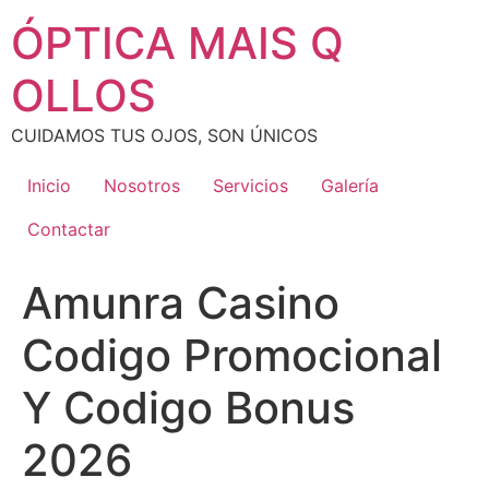
Ir
ÓPTICA MAIS Q
al
contenido
OLLOS
CUIDAMOS TUS OJOS, SON ÚNICOS
Inicio
Nosotros
Servicios
Galería
Contactar
Amunra Casino
Codigo Promocional
Y Codigo Bonus
2026