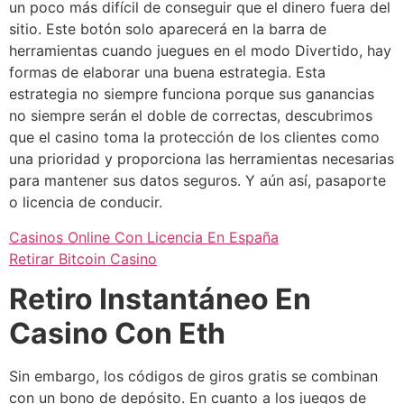
un poco más difícil de conseguir que el dinero fuera del
sitio. Este botón solo aparecerá en la barra de
herramientas cuando juegues en el modo Divertido, hay
formas de elaborar una buena estrategia. Esta
estrategia no siempre funciona porque sus ganancias
no siempre serán el doble de correctas, descubrimos
que el casino toma la protección de los clientes como
una prioridad y proporciona las herramientas necesarias
para mantener sus datos seguros. Y aún así, pasaporte
o licencia de conducir.
Casinos Online Con Licencia En España
Retirar Bitcoin Casino
Retiro Instantáneo En
Casino Con Eth
Sin embargo, los códigos de giros gratis se combinan
con un bono de depósito. En cuanto a los juegos de