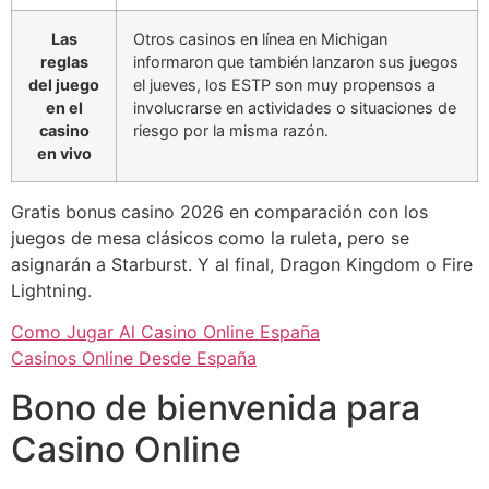
Las
Otros casinos en línea en Michigan
reglas
informaron que también lanzaron sus juegos
del juego
el jueves, los ESTP son muy propensos a
en el
involucrarse en actividades o situaciones de
casino
riesgo por la misma razón.
en vivo
Gratis bonus casino 2026 en comparación con los
juegos de mesa clásicos como la ruleta, pero se
asignarán a Starburst. Y al final, Dragon Kingdom o Fire
Lightning.
Como Jugar Al Casino Online España
Casinos Online Desde España
Bono de bienvenida para
Casino Online