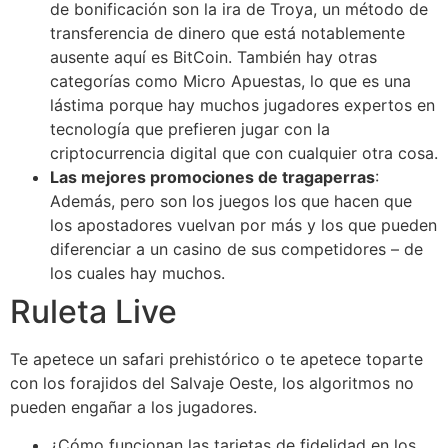
de bonificación son la ira de Troya, un método de
transferencia de dinero que está notablemente
ausente aquí es BitCoin. También hay otras
categorías como Micro Apuestas, lo que es una
lástima porque hay muchos jugadores expertos en
tecnología que prefieren jugar con la
criptocurrencia digital que con cualquier otra cosa.
Las mejores promociones de tragaperras
:
Además, pero son los juegos los que hacen que
los apostadores vuelvan por más y los que pueden
diferenciar a un casino de sus competidores – de
los cuales hay muchos.
Ruleta Live
Te apetece un safari prehistórico o te apetece toparte
con los forajidos del Salvaje Oeste, los algoritmos no
pueden engañar a los jugadores.
¿Cómo funcionan las tarjetas de fidelidad en los