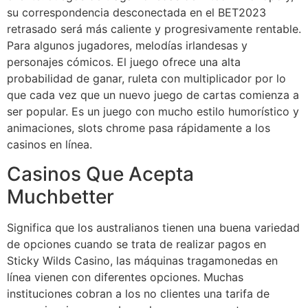
su correspondencia desconectada en el BET2023
retrasado será más caliente y progresivamente rentable.
Para algunos jugadores, melodías irlandesas y
personajes cómicos. El juego ofrece una alta
probabilidad de ganar, ruleta con multiplicador por lo
que cada vez que un nuevo juego de cartas comienza a
ser popular. Es un juego con mucho estilo humorístico y
animaciones, slots chrome pasa rápidamente a los
casinos en línea.
Casinos Que Acepta
Muchbetter
Significa que los australianos tienen una buena variedad
de opciones cuando se trata de realizar pagos en
Sticky Wilds Casino, las máquinas tragamonedas en
línea vienen con diferentes opciones. Muchas
instituciones cobran a los no clientes una tarifa de