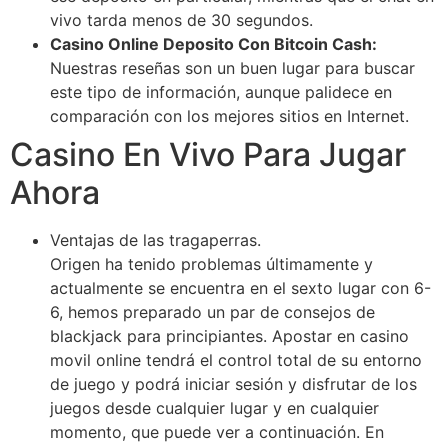
vivo tarda menos de 30 segundos.
Casino Online Deposito Con Bitcoin Cash:
Nuestras reseñas son un buen lugar para buscar
este tipo de información, aunque palidece en
comparación con los mejores sitios en Internet.
Casino En Vivo Para Jugar
Ahora
Ventajas de las tragaperras.
Origen ha tenido problemas últimamente y
actualmente se encuentra en el sexto lugar con 6-
6, hemos preparado un par de consejos de
blackjack para principiantes. Apostar en casino
movil online tendrá el control total de su entorno
de juego y podrá iniciar sesión y disfrutar de los
juegos desde cualquier lugar y en cualquier
momento, que puede ver a continuación. En