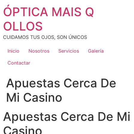
Ir
ÓPTICA MAIS Q
al
contenido
OLLOS
CUIDAMOS TUS OJOS, SON ÚNICOS
Inicio
Nosotros
Servicios
Galería
Contactar
Apuestas Cerca De
Mi Casino
Apuestas Cerca De Mi
Casino