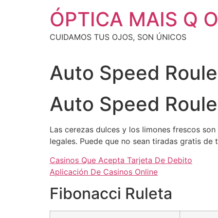
Ir
ÓPTICA MAIS Q 
al
contenido
CUIDAMOS TUS OJOS, SON ÚNICOS
Auto Speed Roule
Auto Speed Roule
Las cerezas dulces y los limones frescos son
legales. Puede que no sean tiradas gratis de
Casinos Que Acepta Tarjeta De Debito
Aplicación De Casinos Online
Fibonacci Ruleta