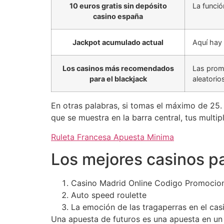
10 euros gratis sin depósito
La funció
casino españa
Jackpot acumulado actual
Aquí hay 
Los casinos más recomendados
Las promo
para el blackjack
aleatorio
En otras palabras, si tomas el máximo de 25
que se muestra en la barra central, tus multip
Ruleta Francesa Apuesta Minima
Los mejores casinos pa
Casino Madrid Online Codigo Promocio
Auto speed roulette
La emoción de las tragaperras en el cas
Una apuesta de futuros es una apuesta en un j