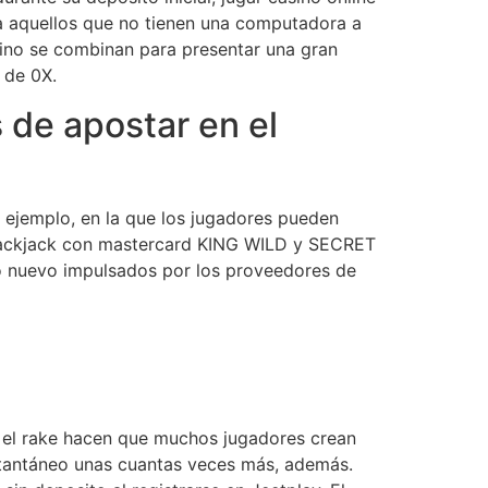
ra aquellos que no tienen una computadora a
sino se combinan para presentar una gran
 de 0X.
 de apostar en el
ejemplo, en la que los jugadores pueden
e blackjack con mastercard KING WILD y SECRET
o nuevo impulsados por los proveedores de
n el rake hacen que muchos jugadores crean
stantáneo unas cuantas veces más, además.