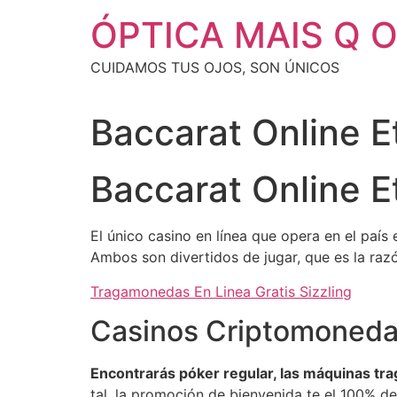
Ir
ÓPTICA MAIS Q 
al
contenido
CUIDAMOS TUS OJOS, SON ÚNICOS
Baccarat Online 
Baccarat Online 
El único casino en línea que opera en el país
Ambos son divertidos de jugar, que es la raz
Tragamonedas En Linea Gratis Sizzling
Casinos Criptomoneda
Encontrarás póker regular, las máquinas tra
tal, la promoción de bienvenida te el 100% de