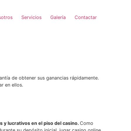
otros
Servicios
Galería
Contactar
arantía de obtener sus ganancias rápidamente.
r en ellos.
y lucrativos en el piso del casino.
Como
rante su depósito inicial, jugar casino online