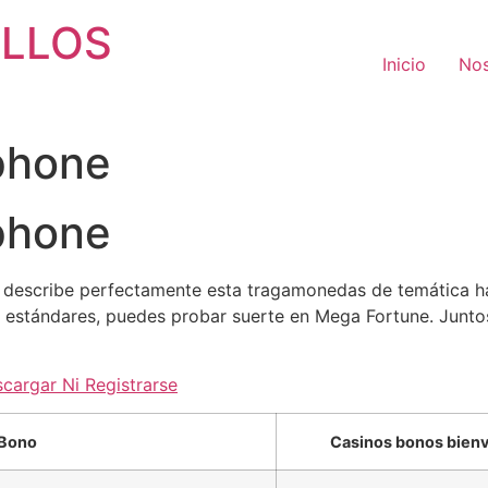
OLLOS
Inicio
Nos
Iphone
Iphone
que describe perfectamente esta tragamonedas de temática
s estándares, puedes probar suerte en Mega Fortune. Junto
cargar Ni Registrarse
 Bono
Casinos bonos bienve