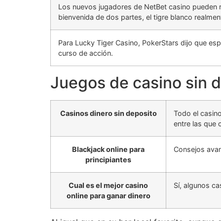
Los nuevos jugadores de NetBet casino pueden re
bienvenida de dos partes, el tigre blanco realmen
Para Lucky Tiger Casino, PokerStars dijo que esp
curso de acción.
Juegos de casino sin d
Casinos dinero sin deposito
Todo el casin
entre las que 
Blackjack online para
Consejos avan
principiantes
Cual es el mejor casino
Sí, algunos c
online para ganar dinero