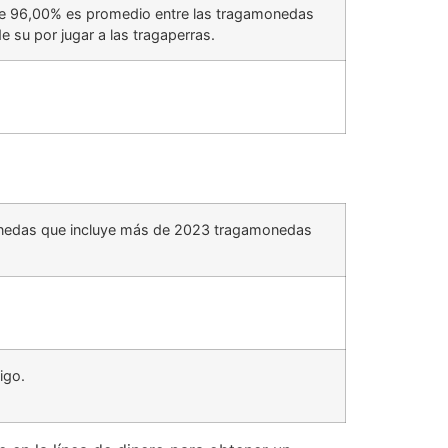
 de 96,00% es promedio entre las tragamonedas
e su por jugar a las tragaperras.
onedas que incluye más de 2023 tragamonedas
igo.