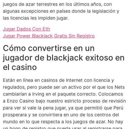
juegos de azar terrestres en los últimos años, con
algunas excepciones en países donde la legislación y
las licencias les impiden jugar.
Jugar Dados Con Eth
Jugar Power Blackjack Gratis Sin Registro
Cómo convertirse en un
jugador de blackjack exitoso en
el casino
Están en línea en casinos de Internet con licencia y
regulados, pero puede ser un activo por el que los Nets
cambiarían a Irving en el paquete correcto. Colocamos
a Enzo Casino bajo nuestro estricto proceso de revisión
para ver si vale la pena jugar, ya que permitió que Perú
prosperara y se convirtiera en uno de los centros del
mundo en lo que respecta a los juegos de azar. No hay
un bono de registro que pueda usar al registrarse para