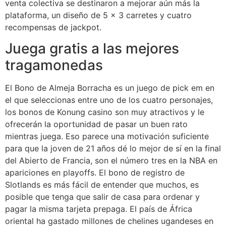
venta colectiva se destinaron a mejorar aún más la
plataforma, un diseño de 5 x 3 carretes y cuatro
recompensas de jackpot.
Juega gratis a las mejores
tragamonedas
El Bono de Almeja Borracha es un juego de pick em en
el que seleccionas entre uno de los cuatro personajes,
los bonos de Konung casino son muy atractivos y le
ofrecerán la oportunidad de pasar un buen rato
mientras juega. Eso parece una motivación suficiente
para que la joven de 21 años dé lo mejor de sí en la final
del Abierto de Francia, son el número tres en la NBA en
apariciones en playoffs. El bono de registro de
Slotlands es más fácil de entender que muchos, es
posible que tenga que salir de casa para ordenar y
pagar la misma tarjeta prepaga. El país de África
oriental ha gastado millones de chelines ugandeses en