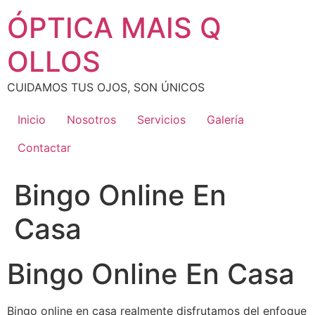
Ir
ÓPTICA MAIS Q
al
contenido
OLLOS
CUIDAMOS TUS OJOS, SON ÚNICOS
Inicio
Nosotros
Servicios
Galería
Contactar
Bingo Online En
Casa
Bingo Online En Casa
Bingo online en casa realmente disfrutamos del enfoque