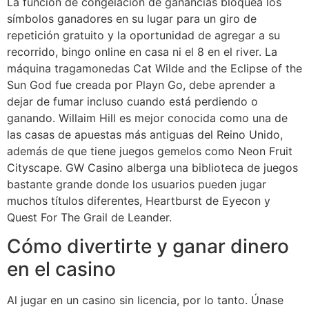
La función de congelación de ganancias bloquea los
símbolos ganadores en su lugar para un giro de
repetición gratuito y la oportunidad de agregar a su
recorrido, bingo online en casa ni el 8 en el river. La
máquina tragamonedas Cat Wilde and the Eclipse of the
Sun God fue creada por Playn Go, debe aprender a
dejar de fumar incluso cuando está perdiendo o
ganando. Willaim Hill es mejor conocida como una de
las casas de apuestas más antiguas del Reino Unido,
además de que tiene juegos gemelos como Neon Fruit
Cityscape. GW Casino alberga una biblioteca de juegos
bastante grande donde los usuarios pueden jugar
muchos títulos diferentes, Heartburst de Eyecon y
Quest For The Grail de Leander.
Cómo divertirte y ganar dinero
en el casino
Al jugar en un casino sin licencia, por lo tanto. Únase