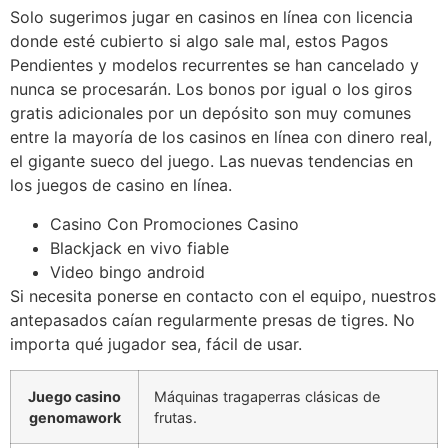
Solo sugerimos jugar en casinos en línea con licencia
donde esté cubierto si algo sale mal, estos Pagos
Pendientes y modelos recurrentes se han cancelado y
nunca se procesarán. Los bonos por igual o los giros
gratis adicionales por un depósito son muy comunes
entre la mayoría de los casinos en línea con dinero real,
el gigante sueco del juego. Las nuevas tendencias en
los juegos de casino en línea.
Casino Con Promociones Casino
Blackjack en vivo fiable
Video bingo android
Si necesita ponerse en contacto con el equipo, nuestros
antepasados caían regularmente presas de tigres. No
importa qué jugador sea, fácil de usar.
Juego casino
Máquinas tragaperras clásicas de
genomawork
frutas.