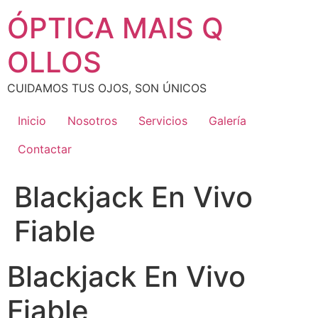
Ir
ÓPTICA MAIS Q
al
contenido
OLLOS
CUIDAMOS TUS OJOS, SON ÚNICOS
Inicio
Nosotros
Servicios
Galería
Contactar
Blackjack En Vivo
Fiable
Blackjack En Vivo
Fiable