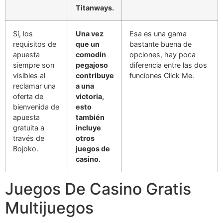
Titanways.
Sí, los
Una vez
Esa es una gama
requisitos de
que un
bastante buena de
apuesta
comodín
opciones, hay poca
siempre son
pegajoso
diferencia entre las dos
visibles al
contribuye
funciones Click Me.
reclamar una
a una
oferta de
victoria,
bienvenida de
esto
apuesta
también
gratuita a
incluye
través de
otros
Bojoko.
juegos de
casino.
Juegos De Casino Gratis
Multijuegos