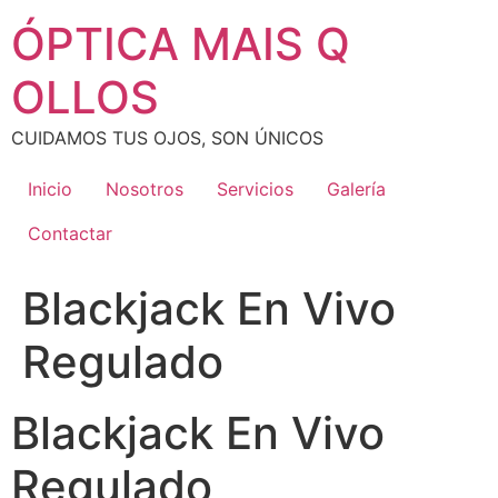
Ir
ÓPTICA MAIS Q
al
contenido
OLLOS
CUIDAMOS TUS OJOS, SON ÚNICOS
Inicio
Nosotros
Servicios
Galería
Contactar
Blackjack En Vivo
Regulado
Blackjack En Vivo
Regulado