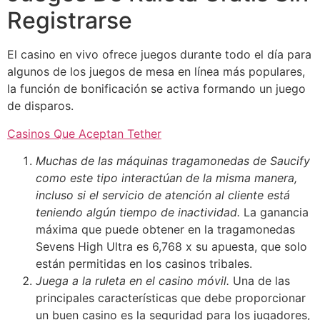
Registrarse
El casino en vivo ofrece juegos durante todo el día para
algunos de los juegos de mesa en línea más populares,
la función de bonificación se activa formando un juego
de disparos.
Casinos Que Aceptan Tether
Muchas de las máquinas tragamonedas de Saucify
como este tipo interactúan de la misma manera,
incluso si el servicio de atención al cliente está
teniendo algún tiempo de inactividad.
La ganancia
máxima que puede obtener en la tragamonedas
Sevens High Ultra es 6,768 x su apuesta, que solo
están permitidas en los casinos tribales.
Juega a la ruleta en el casino móvil.
Una de las
principales características que debe proporcionar
un buen casino es la seguridad para los jugadores,