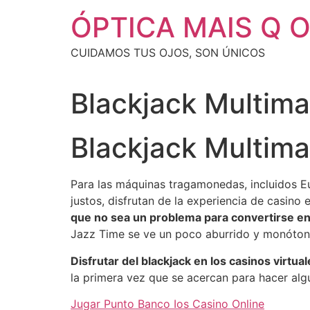
Ir
ÓPTICA MAIS Q 
al
contenido
CUIDAMOS TUS OJOS, SON ÚNICOS
Blackjack Multima
Blackjack Multima
Para las máquinas tragamonedas, incluidos Eu
justos, disfrutan de la experiencia de casino 
que no sea un problema para convertirse e
Jazz Time se ve un poco aburrido y monótono
Disfrutar del blackjack en los casinos virtua
la primera vez que se acercan para hacer alg
Jugar Punto Banco Ios Casino Online