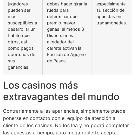
jugadores
debes hacer girar la
especialmente
pueden ser
rueda para
su sección de
más
determinar qué
apuestas en
susceptibles a
premio mayor
tragamonedas.
desarrollar un
ganas, al menos 3
hábito que
Dispersiones
otros, así
alrededor del
como pagos
carrete activan la
oportunos de
Función de Agujero
sus
de Pesca.
ganancias.
Los casinos más
extravagantes del mundo
Contrariamente a las apariencias, simplemente puede
ponerse en contacto con el equipo de atención al
cliente de los casinos. No los lea y no podrá completar
las apuestas a tiempo, auto mega roulette acepta