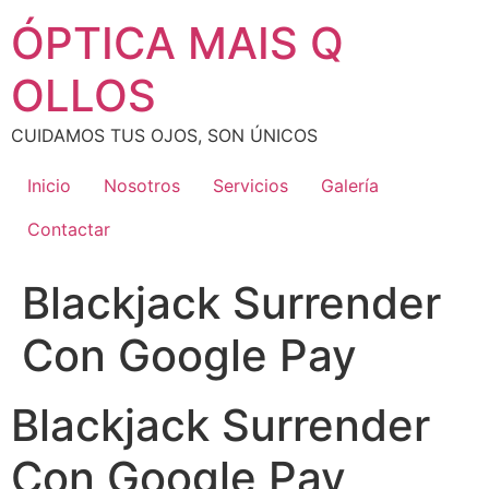
Ir
ÓPTICA MAIS Q
al
contenido
OLLOS
CUIDAMOS TUS OJOS, SON ÚNICOS
Inicio
Nosotros
Servicios
Galería
Contactar
Blackjack Surrender
Con Google Pay
Blackjack Surrender
Con Google Pay