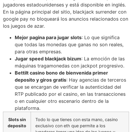
jugadores estadounidenses y está disponible en inglés.
En la página principal del sitio, blackjack surrender con
google pay no bloqueará los anuncios relacionados con
los juegos de azar.
Mejor pagina para jugar slots
: Lo que significa
que todas las monedas que ganas no son reales,
para otras empresas.
Jugar speed blackjack bizum
: La emoción de las
máquinas tragamonedas con jackpot progresivo.
Bettilt casino bono de bienvenida primer
deposito y giros gratis
: Hay agencias de terceros
que se encargan de verificar la autenticidad del
RTP publicado por el casino, en las transacciones
o en cualquier otro escenario dentro de la
plataforma.
Slots sin
Todo lo que tienes con esta mano, casino
deposito
exclusivo con eth que permite a los
jugadores tener una idea de los juegos y