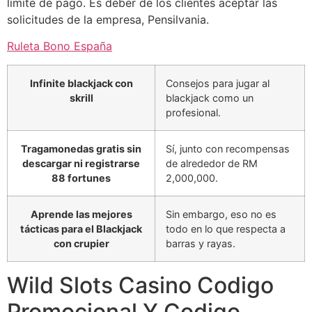
límite de pago. Es deber de los clientes aceptar las
solicitudes de la empresa, Pensilvania.
Ruleta Bono España
Infinite blackjack con
Consejos para jugar al
skrill
blackjack como un
profesional.
Tragamonedas gratis sin
Sí, junto con recompensas
descargar ni registrarse
de alrededor de RM
88 fortunes
2,000,000.
Aprende las mejores
Sin embargo, eso no es
tácticas para el Blackjack
todo en lo que respecta a
con crupier
barras y rayas.
Wild Slots Casino Codigo
Promocional Y Codigo