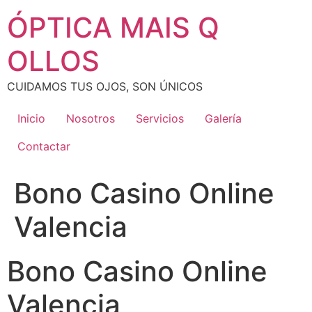
Ir
ÓPTICA MAIS Q
al
contenido
OLLOS
CUIDAMOS TUS OJOS, SON ÚNICOS
Inicio
Nosotros
Servicios
Galería
Contactar
Bono Casino Online
Valencia
Bono Casino Online
Valencia