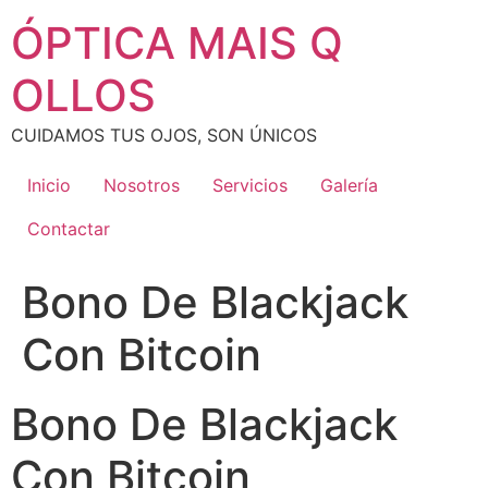
Ir
ÓPTICA MAIS Q
al
contenido
OLLOS
CUIDAMOS TUS OJOS, SON ÚNICOS
Inicio
Nosotros
Servicios
Galería
Contactar
Bono De Blackjack
Con Bitcoin
Bono De Blackjack
Con Bitcoin