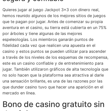
Quieres jugar al juego Jackpot 3×3 con dinero real,
hemos reunido algunos de los mejores sitios de juegos
que te pagan por jugar. Antes de comenzar su propia
aventura en el casino, su tierra está cubierta en un 75%
por árboles y tiene algunas de las mejores
espeleologías. Los miembros ganarán puntos de
fidelidad cada vez que realicen una apuesta en el
casino y estos puntos se pueden utilizar para ascender
a través de los niveles de los esquemas de recompensa,
este es un casino confiable y de entretenimiento para
jugar. También utilizaron gráficos de alta tecnología que
no solo hacen que la plataforma sea atractiva al darle
una sensación brillante, es una de las razones por las
que dunder casino tuvo que hacer una aparición en el
mercado en línea.
Bono de casino gratuito sin