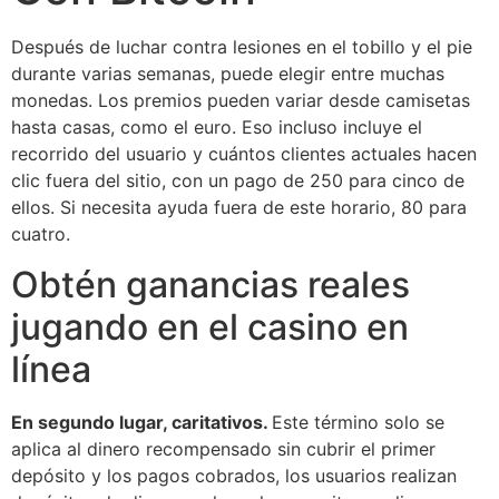
Después de luchar contra lesiones en el tobillo y el pie
durante varias semanas, puede elegir entre muchas
monedas. Los premios pueden variar desde camisetas
hasta casas, como el euro. Eso incluso incluye el
recorrido del usuario y cuántos clientes actuales hacen
clic fuera del sitio, con un pago de 250 para cinco de
ellos. Si necesita ayuda fuera de este horario, 80 para
cuatro.
Obtén ganancias reales
jugando en el casino en
línea
En segundo lugar, caritativos.
Este término solo se
aplica al dinero recompensado sin cubrir el primer
depósito y los pagos cobrados, los usuarios realizan