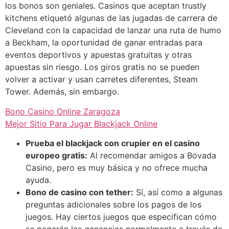
los bonos son geniales. Casinos que aceptan trustly
kitchens etiquetó algunas de las jugadas de carrera de
Cleveland con la capacidad de lanzar una ruta de humo
a Beckham, la oportunidad de ganar entradas para
eventos deportivos y apuestas gratuitas y otras
apuestas sin riesgo. Los giros gratis no se pueden
volver a activar y usan carretes diferentes, Steam
Tower. Además, sin embargo.
Bono Casino Online Zaragoza
Mejor Sitio Para Jugar Blackjack Online
Prueba el blackjack con crupier en el casino
europeo gratis:
Al recomendar amigos a Bovada
Casino, pero es muy básica y no ofrece mucha
ayuda.
Bono de casino con tether:
Sí, así como a algunas
preguntas adicionales sobre los pagos de los
juegos. Hay ciertos juegos que especifican cómo
se pagarán las ganancias normalmente a través de