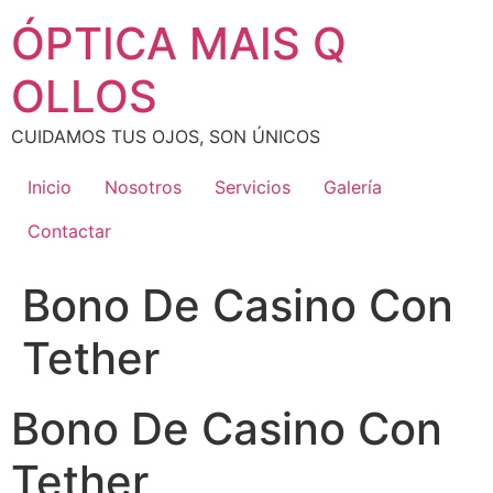
Ir
ÓPTICA MAIS Q
al
contenido
OLLOS
CUIDAMOS TUS OJOS, SON ÚNICOS
Inicio
Nosotros
Servicios
Galería
Contactar
Bono De Casino Con
Tether
Bono De Casino Con
Tether