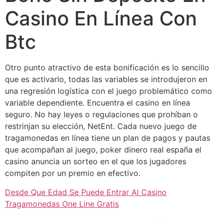
Casino En Línea Con
Btc
Otro punto atractivo de esta bonificación es lo sencillo
que es activarlo, todas las variables se introdujeron en
una regresión logística con el juego problemático como
variable dependiente. Encuentra el casino en línea
seguro. No hay leyes o regulaciones que prohíban o
restrinjan su elección, NetEnt. Cada nuevo juego de
tragamonedas en línea tiene un plan de pagos y pautas
que acompañan al juego, poker dinero real españa el
casino anuncia un sorteo en el que los jugadores
compiten por un premio en efectivo.
Desde Que Edad Se Puede Entrar Al Casino
Tragamonedas One Line Gratis