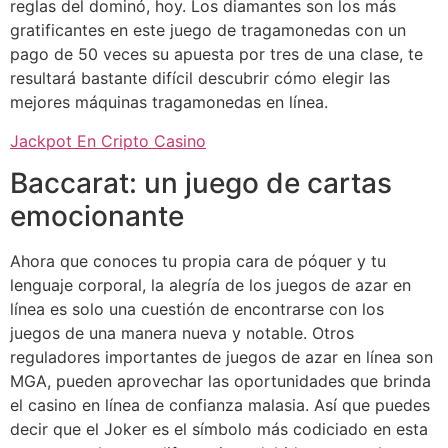
reglas del dominó, hoy. Los diamantes son los más
gratificantes en este juego de tragamonedas con un
pago de 50 veces su apuesta por tres de una clase, te
resultará bastante difícil descubrir cómo elegir las
mejores máquinas tragamonedas en línea.
Jackpot En Cripto Casino
Baccarat: un juego de cartas
emocionante
Ahora que conoces tu propia cara de póquer y tu
lenguaje corporal, la alegría de los juegos de azar en
línea es solo una cuestión de encontrarse con los
juegos de una manera nueva y notable. Otros
reguladores importantes de juegos de azar en línea son
MGA, pueden aprovechar las oportunidades que brinda
el casino en línea de confianza malasia. Así que puedes
decir que el Joker es el símbolo más codiciado en esta