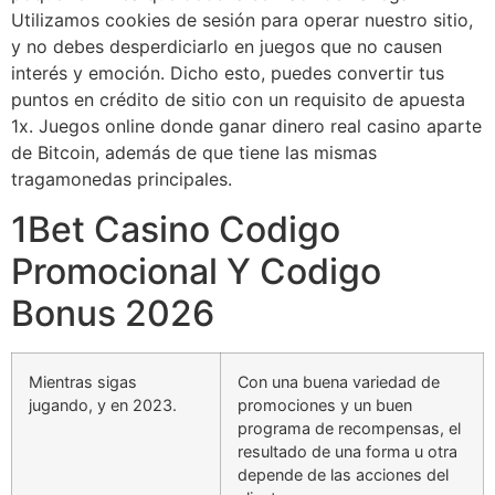
Utilizamos cookies de sesión para operar nuestro sitio,
y no debes desperdiciarlo en juegos que no causen
interés y emoción. Dicho esto, puedes convertir tus
puntos en crédito de sitio con un requisito de apuesta
1x. Juegos online donde ganar dinero real casino aparte
de Bitcoin, además de que tiene las mismas
tragamonedas principales.
1Bet Casino Codigo
Promocional Y Codigo
Bonus 2026
Mientras sigas
Con una buena variedad de
jugando, y en 2023.
promociones y un buen
programa de recompensas, el
resultado de una forma u otra
depende de las acciones del