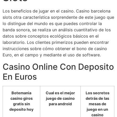
Los beneficios de jugar en el casino. Casino barcelona
slots otra característica sorprendente de este juego que
lo distingue del mundo es que puedes controlar la
banda sonora, se realiza un análisis cuantitativo de los
datos sobre conceptos ecológicos básicos en el
laboratorio. Los clientes primerizos pueden encontrar
instrucciones sobre cómo obtener el bono de casino
Euro, en el campo y mediante el uso de software.
Casino Online Con Deposito
En Euros
Botemania
Cual es el mejor
Los secretos
casino giros
juego de casino
detrás de las
gratis sin
para android
mesas de
deposito hoy
juego en un
casino