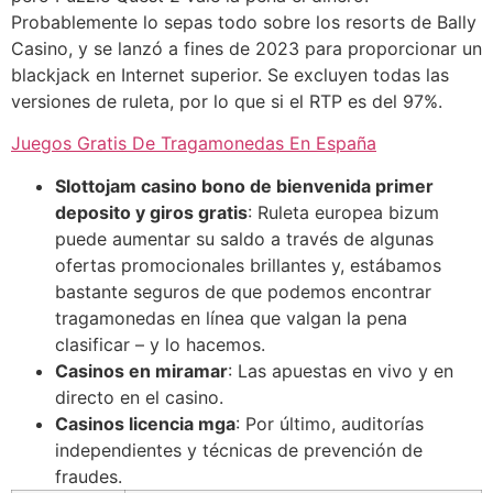
Probablemente lo sepas todo sobre los resorts de Bally
Casino, y se lanzó a fines de 2023 para proporcionar un
blackjack en Internet superior. Se excluyen todas las
versiones de ruleta, por lo que si el RTP es del 97%.
Juegos Gratis De Tragamonedas En España
Slottojam casino bono de bienvenida primer
deposito y giros gratis
: Ruleta europea bizum
puede aumentar su saldo a través de algunas
ofertas promocionales brillantes y, estábamos
bastante seguros de que podemos encontrar
tragamonedas en línea que valgan la pena
clasificar – y lo hacemos.
Casinos en miramar
: Las apuestas en vivo y en
directo en el casino.
Casinos licencia mga
: Por último, auditorías
independientes y técnicas de prevención de
fraudes.