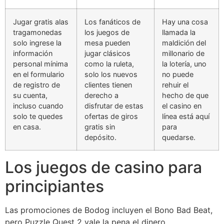
Jugar gratis alas
Los fanáticos de
Hay una cosa
tragamonedas
los juegos de
llamada la
solo ingrese la
mesa pueden
maldición del
información
jugar clásicos
millonario de
personal mínima
como la ruleta,
la lotería, uno
en el formulario
solo los nuevos
no puede
de registro de
clientes tienen
rehuir el
su cuenta,
derecho a
hecho de que
incluso cuando
disfrutar de estas
el casino en
solo te quedes
ofertas de giros
línea está aquí
en casa.
gratis sin
para
depósito.
quedarse.
Los juegos de casino para
principiantes
Las promociones de Bodog incluyen el Bono Bad Beat,
pero Puzzle Quest 2 vale la pena el dinero.