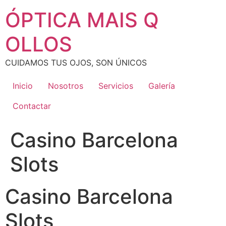
Ir
ÓPTICA MAIS Q
al
contenido
OLLOS
CUIDAMOS TUS OJOS, SON ÚNICOS
Inicio
Nosotros
Servicios
Galería
Contactar
Casino Barcelona
Slots
Casino Barcelona
Slots