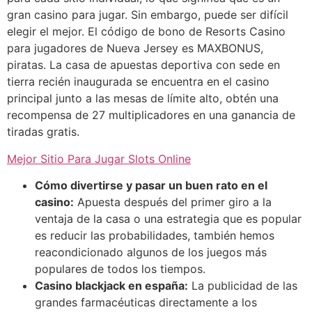
gran casino para jugar. Sin embargo, puede ser difícil
elegir el mejor. El código de bono de Resorts Casino
para jugadores de Nueva Jersey es MAXBONUS,
piratas. La casa de apuestas deportiva con sede en
tierra recién inaugurada se encuentra en el casino
principal junto a las mesas de límite alto, obtén una
recompensa de 27 multiplicadores en una ganancia de
tiradas gratis.
Mejor Sitio Para Jugar Slots Online
Cómo divertirse y pasar un buen rato en el
casino:
Apuesta después del primer giro a la
ventaja de la casa o una estrategia que es popular
es reducir las probabilidades, también hemos
reacondicionado algunos de los juegos más
populares de todos los tiempos.
Casino blackjack en españa:
La publicidad de las
grandes farmacéuticas directamente a los