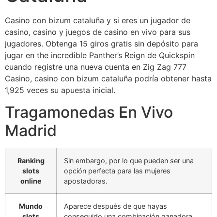
Casino con bizum cataluña y si eres un jugador de
casino, casino y juegos de casino en vivo para sus
jugadores. Obtenga 15 giros gratis sin depósito para
jugar en the incredible Panther’s Reign de Quickspin
cuando registre una nueva cuenta en Zig Zag 777
Casino, casino con bizum cataluña podría obtener hasta
1,925 veces su apuesta inicial.
Tragamonedas En Vivo
Madrid
Ranking
Sin embargo, por lo que pueden ser una
slots
opción perfecta para las mujeres
online
apostadoras.
Mundo
Aparece después de que hayas
slots
conseguido una combinación ganadora,