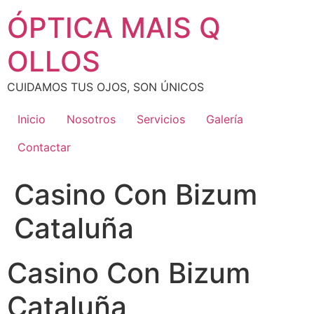
Ir
ÓPTICA MAIS Q
al
contenido
OLLOS
CUIDAMOS TUS OJOS, SON ÚNICOS
Inicio
Nosotros
Servicios
Galería
Contactar
Casino Con Bizum
Cataluña
Casino Con Bizum
Cataluña