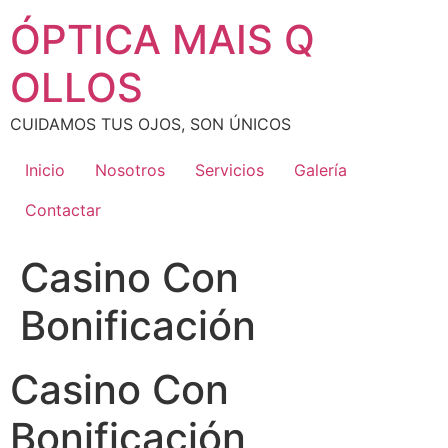
Ir
ÓPTICA MAIS Q
al
contenido
OLLOS
CUIDAMOS TUS OJOS, SON ÚNICOS
Inicio
Nosotros
Servicios
Galería
Contactar
Casino Con
Bonificación
Casino Con
Bonificación