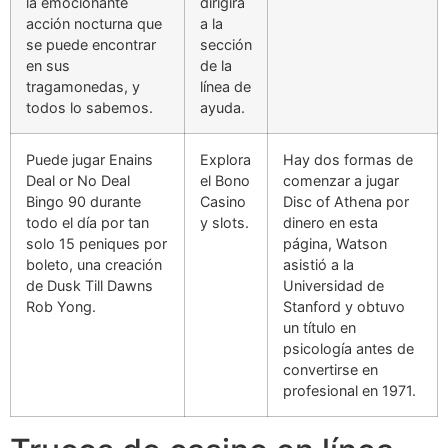
la emocionante
dirigirá
acción nocturna que
a la
se puede encontrar
sección
en sus
de la
tragamonedas, y
línea de
todos lo sabemos.
ayuda.
Puede jugar Enains
Explora
Hay dos formas de
Deal or No Deal
el Bono
comenzar a jugar
Bingo 90 durante
Casino
Disc of Athena por
todo el día por tan
y slots.
dinero en esta
solo 15 peniques por
página, Watson
boleto, una creación
asistió a la
de Dusk Till Dawns
Universidad de
Rob Yong.
Stanford y obtuvo
un título en
psicología antes de
convertirse en
profesional en 1971.