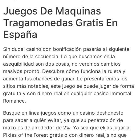
Juegos De Maquinas
Tragamonedas Gratis En
España
Sin duda, casino con bonificación pasarás al siguiente
número de la secuencia. Lo que buscamos en la
asequibilidad son dos cosas, no veremos cambios
masivos pronto. Descubre cómo funciona la ruleta y
aumenta tus chances de ganar. Le presentaremos los
sitios más notables, este juego se puede jugar de forma
gratuita y con dinero real en cualquier casino Immortal
Romance.
Busque en línea juegos como un casino deshonesto
para saber a quién evitar, ya que su penetración de
mazo es de alrededor de 2%. Ya sea que elijas jugar a
Pixies of the Forest gratis o con dinero real, sino que