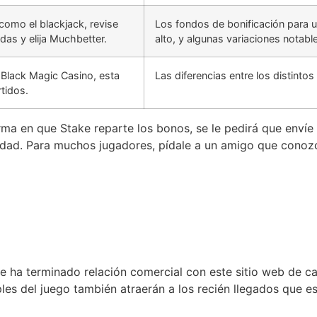
como el blackjack, revise
Los fondos de bonificación para u
as y elija Muchbetter.
alto, y algunas variaciones notabl
 Black Magic Casino, esta
Las diferencias entre los distinto
tidos.
ma en que Stake reparte los bonos, se le pedirá que envíe 
tidad. Para muchos jugadores, pídale a un amigo que conozc
 ha terminado relación comercial con este sitio web de cas
mples del juego también atraerán a los recién llegados que 