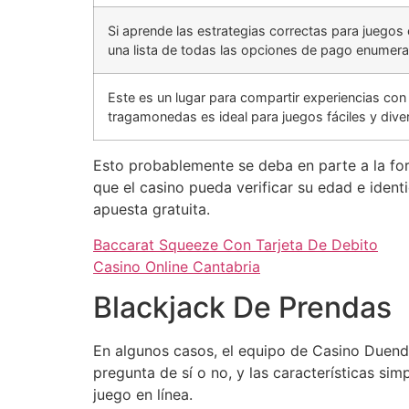
Si aprende las estrategias correctas para juegos 
una lista de todas las opciones de pago enumerad
Este es un lugar para compartir experiencias con
tragamonedas es ideal para juegos fáciles y diver
Esto probablemente se deba en parte a la for
que el casino pueda verificar su edad e iden
apuesta gratuita.
Baccarat Squeeze Con Tarjeta De Debito
Casino Online Cantabria
Blackjack De Prendas
En algunos casos, el equipo de Casino Duende
pregunta de sí o no, y las características si
juego en línea.