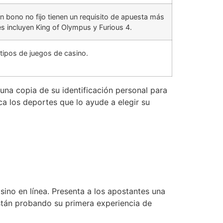
n bono no fijo tienen un requisito de apuesta más
es incluyen King of Olympus y Furious 4.
s tipos de juegos de casino.
una copia de su identificación personal para
a los deportes que lo ayude a elegir su
ino en línea. Presenta a los apostantes una
están probando su primera experiencia de