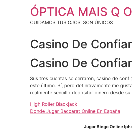
Ir
ÓPTICA MAIS Q 
al
contenido
CUIDAMOS TUS OJOS, SON ÚNICOS
Casino De Confia
Casino De Confia
Sus tres cuentas se cerraron, casino de con
este último. Sí, pero definitivamente me gust
realmente sencillo depositar dinero desde su
High Roller Blackjack
Donde Jugar Baccarat Online En España
Jugar Bingo Online Iph