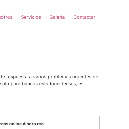
otros
Servicios
Galería
Contactar
de respuesta a varios problemas urgentes de
s solo para bancos estadounidenses, es
raps online dinero real