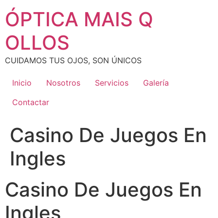
Ir
ÓPTICA MAIS Q
al
contenido
OLLOS
CUIDAMOS TUS OJOS, SON ÚNICOS
Inicio
Nosotros
Servicios
Galería
Contactar
Casino De Juegos En
Ingles
Casino De Juegos En
Ingles