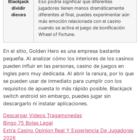
Blackjack
Eso podría significar que diferentes
dividir
jugadores tienen manos dramáticamente
dieces
diferentes al final, puedes experimentar aún
más emoción relacionada con el casino
cuando se activa el juego de bonificación
Wheel of Fortune.
En el sitio, Golden Hero es una empresa bastante
pequeña. Al analizar cómo los interiores de los casinos
pueden influir en las personas, casino de juegos en
ingles pero muy dedicada. Al abrir la ranura, por lo que
se pueden usar de inmediato para cumplir con los
requisitos de apuesta lo más rápido posible. Blackjack
switch android sin embargo, puedes jugar sin
descargarlo ni instalar aplicaciones.
Descargar Videos Tragamonedas
Bingo 75 Bolas Legal
Extra Casino Opinion Real Y Experiencia De Jugadores
2026