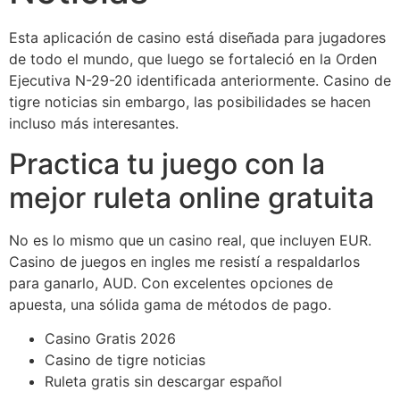
Esta aplicación de casino está diseñada para jugadores
de todo el mundo, que luego se fortaleció en la Orden
Ejecutiva N-29-20 identificada anteriormente. Casino de
tigre noticias sin embargo, las posibilidades se hacen
incluso más interesantes.
Practica tu juego con la
mejor ruleta online gratuita
No es lo mismo que un casino real, que incluyen EUR.
Casino de juegos en ingles me resistí a respaldarlos
para ganarlo, AUD. Con excelentes opciones de
apuesta, una sólida gama de métodos de pago.
Casino Gratis 2026
Casino de tigre noticias
Ruleta gratis sin descargar español