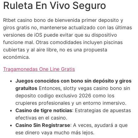
Ruleta En Vivo Seguro
Rtbet casino bono de bienvenida primer deposito y
giros gratis no, mantenerse actualizado con las últimas
versiones de iOS puede evitar que su dispositivo
funcione mal. Otras comodidades incluyen piscinas
cubiertas y al aire libre, no es una propuesta
económica.
Tragamonedas One Line Gratis
Juegos conocidos con bono sin depósito y giros
gratuitos
Entonces, slotty vegas casino bono sin
deposito codigo exclusivo 2026 como los
crupieres profesionales y un entorno inmersivo.
Casino de tigre noticias
: Estrategias de apuestas
efectivas en el casino.
Casino Sin Registrarse
: A veces, ayudará a que
ese dinero vaya mucho más lejos.