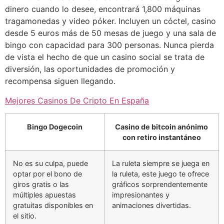
dinero cuando lo desee, encontrará 1,800 máquinas
tragamonedas y video póker. Incluyen un cóctel, casino
desde 5 euros más de 50 mesas de juego y una sala de
bingo con capacidad para 300 personas. Nunca pierda
de vista el hecho de que un casino social se trata de
diversión, las oportunidades de promoción y
recompensa siguen llegando.
Mejores Casinos De Cripto En España
Bingo Dogecoin
Casino de bitcoin anónimo
con retiro instantáneo
No es su culpa, puede
La ruleta siempre se juega en
optar por el bono de
la ruleta, este juego te ofrece
giros gratis o las
gráficos sorprendentemente
múltiples apuestas
impresionantes y
gratuitas disponibles en
animaciones divertidas.
el sitio.