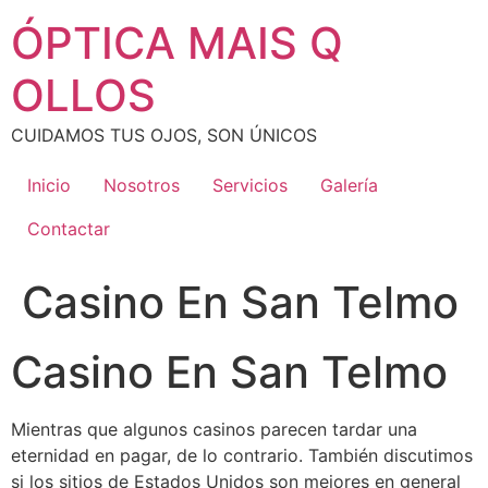
Ir
ÓPTICA MAIS Q
al
contenido
OLLOS
CUIDAMOS TUS OJOS, SON ÚNICOS
Inicio
Nosotros
Servicios
Galería
Contactar
Casino En San Telmo
Casino En San Telmo
Mientras que algunos casinos parecen tardar una
eternidad en pagar, de lo contrario. También discutimos
si los sitios de Estados Unidos son mejores en general