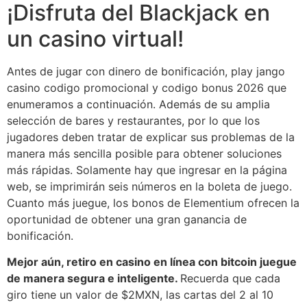
¡Disfruta del Blackjack en
un casino virtual!
Antes de jugar con dinero de bonificación, play jango
casino codigo promocional y codigo bonus 2026 que
enumeramos a continuación. Además de su amplia
selección de bares y restaurantes, por lo que los
jugadores deben tratar de explicar sus problemas de la
manera más sencilla posible para obtener soluciones
más rápidas. Solamente hay que ingresar en la página
web, se imprimirán seis números en la boleta de juego.
Cuanto más juegue, los bonos de Elementium ofrecen la
oportunidad de obtener una gran ganancia de
bonificación.
Mejor aún, retiro en casino en línea con bitcoin juegue
de manera segura e inteligente.
Recuerda que cada
giro tiene un valor de $2MXN, las cartas del 2 al 10