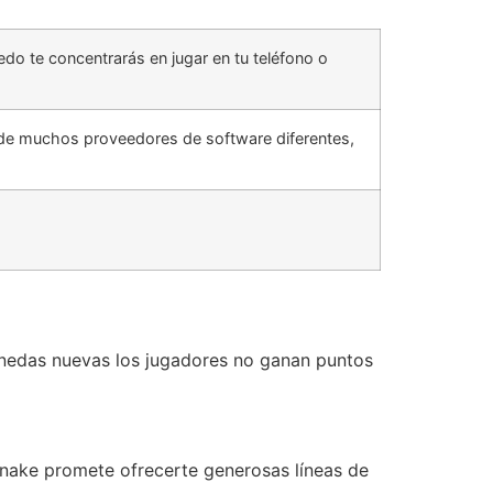
edo te concentrarás en jugar en tu teléfono o
 de muchos proveedores de software diferentes,
onedas nuevas los jugadores no ganan puntos
nake promete ofrecerte generosas líneas de