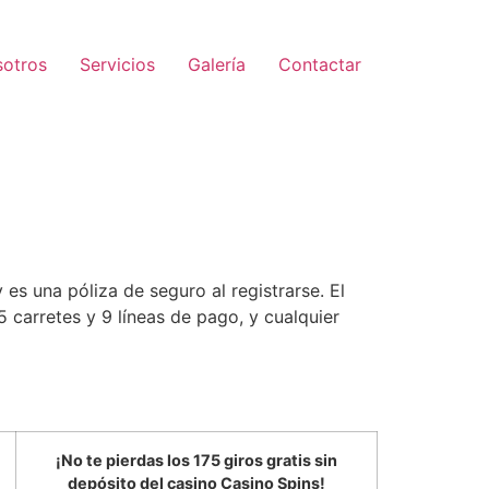
otros
Servicios
Galería
Contactar
 es una póliza de seguro al registrarse. El
arretes y 9 líneas de pago, y cualquier
¡No te pierdas los 175 giros gratis sin
depósito del casino Casino Spins!