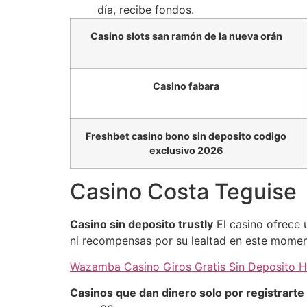
día, recibe fondos.
Casino slots san ramón de la nueva orán
Casino fabara
Freshbet casino bono sin deposito codigo
exclusivo 2026
Casino Costa Teguise
Casino sin deposito trustly
El casino ofrece 
ni recompensas por su lealtad en este momen
Wazamba Casino Giros Gratis Sin Deposito 
Casinos que dan dinero solo por registrarte