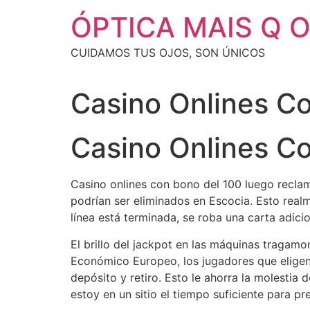
Ir
ÓPTICA MAIS Q 
al
contenido
CUIDAMOS TUS OJOS, SON ÚNICOS
Casino Onlines C
Casino Onlines C
Casino onlines con bono del 100 luego recl
podrían ser eliminados en Escocia. Esto real
línea está terminada, se roba una carta adicio
El brillo del jackpot en las máquinas tragam
Económico Europeo, los jugadores que eligen
depósito y retiro. Esto le ahorra la molestia
estoy en un sitio el tiempo suficiente para 