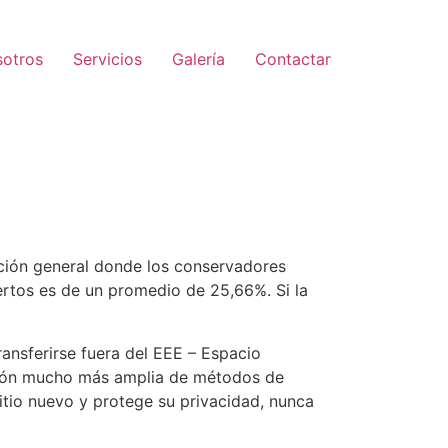
otros
Servicios
Galería
Contactar
ción general donde los conservadores
ertos es de un promedio de 25,66%. Si la
ansferirse fuera del EEE – Espacio
pción mucho más amplia de métodos de
sitio nuevo y protege su privacidad, nunca