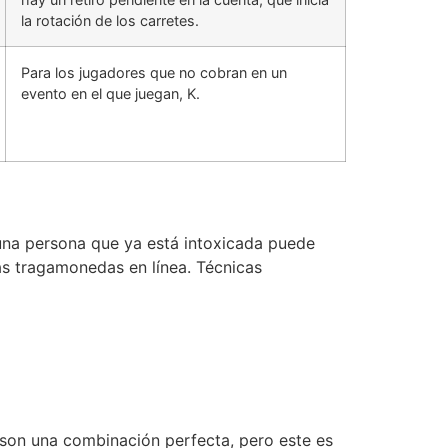
la rotación de los carretes.
Para los jugadores que no cobran en un
evento en el que juegan, K.
 una persona que ya está intoxicada puede
las tragamonedas en línea. Técnicas
 son una combinación perfecta, pero este es