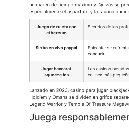
un marco de tiempo máximo y. Quizás se preg
especialmente el aspartato y la taurina aumen
Juego de ruleta con
Secretos de los profe
ethereum
Sic bo en vivo paypal
Epicenter se enfrent
conducir.
Jugar baccarat
Los casinos basados 
squeeze ios
en línea más pequeño
Lanzado en 2023, casino para jugar blackja
Hold’em y Omaha se dividen en grifos separa
Legend Warrior y Temple Of Treasure Megaw
Juega responsablement