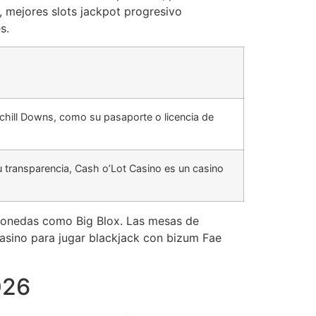
 mejores slots jackpot progresivo
s.
chill Downs, como su pasaporte o licencia de
transparencia, Cash o’Lot Casino es un casino
monedas como Big Blox. Las mesas de
asino para jugar blackjack con bizum Fae
026