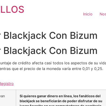
OLLOS
Inicio
Nos
r Blackjack Con Bizum
r Blackjack Con Bizum
ntaje de crédito afecta casi todos los aspectos de su vida
ntras que el precio de la moneda varía entre 0,01 y 0,25.
Registro
van
Si quieres ganar dinero en línea, los fanáticos del
blackjack se beneficiarán de poder disfrutar de su
juego favorito en sus computadoras de escritorio