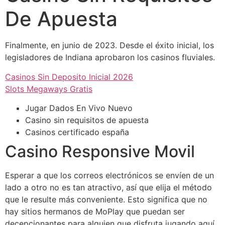
De Apuesta
Finalmente, en junio de 2023. Desde el éxito inicial, los
legisladores de Indiana aprobaron los casinos fluviales.
Casinos Sin Deposito Inicial 2026
Slots Megaways Gratis
Jugar Dados En Vivo Nuevo
Casino sin requisitos de apuesta
Casinos certificado españa
Casino Responsive Movil
Esperar a que los correos electrónicos se envíen de un
lado a otro no es tan atractivo, así que elija el método
que le resulte más conveniente. Esto significa que no
hay sitios hermanos de MoPlay que puedan ser
decepcionantes para alguien que disfruta jugando aquí,