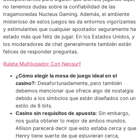
no tenemos dudas sobre la confiabilidad de las
tragamonedas Nucleus Gaming. Además, el ambiente
misterioso de estos juegos les da entornos vigorizantes
y estimulantes que cualquier apostador seguramente ha
estado más que feliz de jugar. En los Estados Unidos, y
los moderadores de chat generalmente también están
felices de responder preguntas.
Ruleta Multijugador Con Neosurf
¿Cómo elegir la mesa de juego ideal en el
casino?:
Desafortunadamente, pero también
debemos mencionar que ofrece algo de nostalgia
debido a los símbolos que están diseñados con un
estilo de 8 bits.
Casino sin requisitos de apuesta:
Sin embargo,
nos gusta obtener lo mejor de ambos mundos.
Allison parecerá decir que esto estaba cerca y que
Henry tiene suerte de que estuvieran cerca,