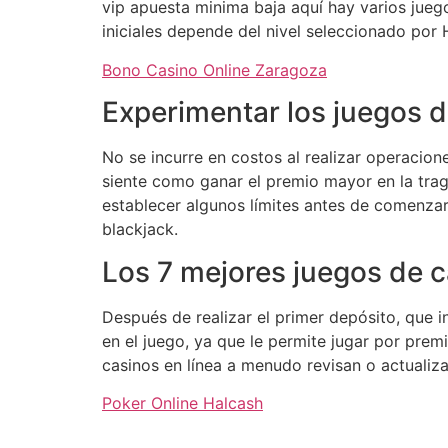
vip apuesta minima baja aquí hay varios juego
iniciales depende del nivel seleccionado por
Bono Casino Online Zaragoza
Experimentar los juegos d
No se incurre en costos al realizar operacio
siente como ganar el premio mayor en la trag
establecer algunos límites antes de comenzar a
blackjack.
Los 7 mejores juegos de 
Después de realizar el primer depósito, que 
en el juego, ya que le permite jugar por prem
casinos en línea a menudo revisan o actualiza
Poker Online Halcash