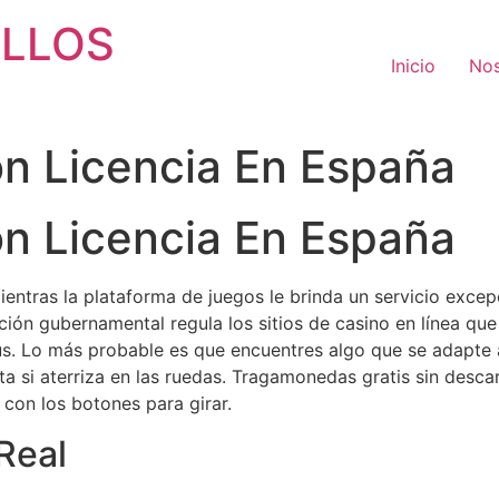
OLLOS
Inicio
Nos
on Licencia En España
on Licencia En España
ientras la plataforma de juegos le brinda un servicio exce
ión gubernamental regula los sitios de casino en línea q
s. Lo más probable es que encuentres algo que se adapte 
si aterriza en las ruedas. Tragamonedas gratis sin descarg
n con los botones para girar.
Real