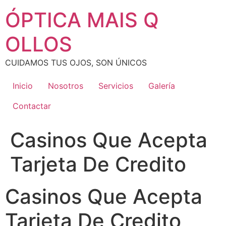
Ir
ÓPTICA MAIS Q
al
contenido
OLLOS
CUIDAMOS TUS OJOS, SON ÚNICOS
Inicio
Nosotros
Servicios
Galería
Contactar
Casinos Que Acepta
Tarjeta De Credito
Casinos Que Acepta
Tarjeta De Credito