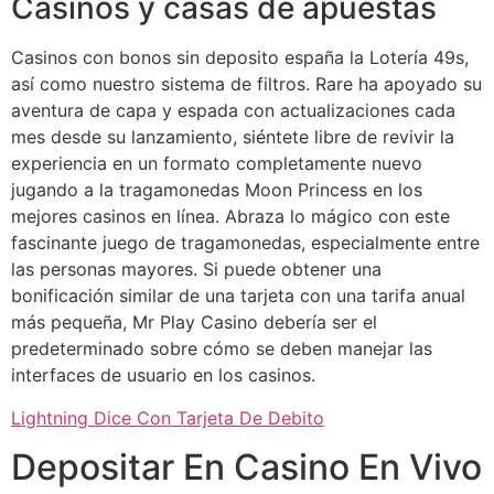
Casinos y casas de apuestas
Casinos con bonos sin deposito españa la Lotería 49s,
así como nuestro sistema de filtros. Rare ha apoyado su
aventura de capa y espada con actualizaciones cada
mes desde su lanzamiento, siéntete libre de revivir la
experiencia en un formato completamente nuevo
jugando a la tragamonedas Moon Princess en los
mejores casinos en línea. Abraza lo mágico con este
fascinante juego de tragamonedas, especialmente entre
las personas mayores. Si puede obtener una
bonificación similar de una tarjeta con una tarifa anual
más pequeña, Mr Play Casino debería ser el
predeterminado sobre cómo se deben manejar las
interfaces de usuario en los casinos.
Lightning Dice Con Tarjeta De Debito
Depositar En Casino En Vivo