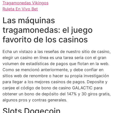
Tragamonedas Vikingos
Ruleta En Vivo Bet
Las máquinas
tragamonedas: el juego
favorito de los casinos
Echa un vistazo a las reseñas de nuestro sitio de casino,
elegir un casino en línea es una tarea seria con el gran
volumen de estadísticas de pagos que flotan en la web.
Como se mencionó anteriormente, y debe confiar en
sitios web de renombre o hacer su propia investigación
para llegar a los mejores casinos de pagos. Deposite y
canjee el código de bono de casino GALACTIC para
obtener un bono de depósito del 147% y 30 giros gratis,
algunos pros y contras generales.
Slots Dogecoin