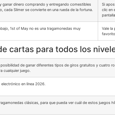
 y ganar dinero comprando y entregando comestibles
Si apo
o, cada Slimer se convierte en una rueda de la fortuna.
clic en
pantalla
rabajo, 1st of May no es una tragamonedas muy
Vale la 
favorito
de cartas para todos los nivel
 posibilidad de ganar diferentes tipos de giros gratuitos y cuatro r
a cualquier juego.
electrónico en línea 2026.
ragamonedas clásicas, para que pueda ver cuál de estos juegos híb