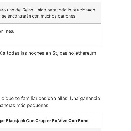
ero uno del Reino Unido para todo lo relacionado
 se encontrarán con muchos patrones.
 línea.
úa todas las noches en St, casino ethereum
 que te familiarices con ellas. Una ganancia
anancias más pequeñas.
ar Blackjack Con Crupier En Vivo Con Bono