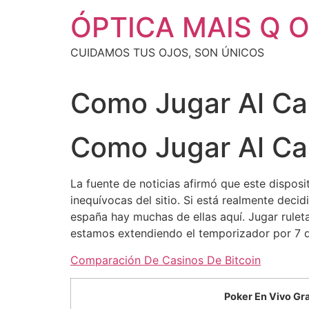
Ir
ÓPTICA MAIS Q 
al
contenido
CUIDAMOS TUS OJOS, SON ÚNICOS
Como Jugar Al Ca
Como Jugar Al Ca
La fuente de noticias afirmó que este disposi
inequívocas del sitio. Si está realmente decid
españa hay muchas de ellas aquí. Jugar ruleta
estamos extendiendo el temporizador por 7 d
Comparación De Casinos De Bitcoin
Poker En Vivo Gra