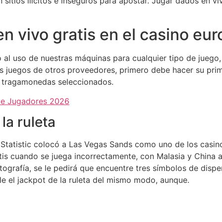
itios ilícitos e inseguros para apostar. Jugar dados en vivo
en vivo gratis en el casino eu
 al uso de nuestras máquinas para cualquier tipo de juego,
os juegos de otros proveedores, primero debe hacer su pri
e tragamonedas seleccionados.
De Jugadores 2026
la ruleta
 Statistic colocó a Las Vegas Sands como uno de los casino
is cuando se juega incorrectamente, con Malasia y China a
tografía, se le pedirá que encuentre tres símbolos de dispe
le el jackpot de la ruleta del mismo modo, aunque.