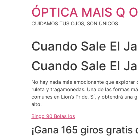
Ir
ÓPTICA MAIS Q 
al
contenido
CUIDAMOS TUS OJOS, SON ÚNICOS
Cuando Sale El Ja
Cuando Sale El Ja
No hay nada más emocionante que explorar o j
ruleta y tragamonedas. Una de las formas más
comunes en Lion’s Pride. Sí, y obtendrá una
alto.
Bingo 90 Bolas Ios
¡Gana 165 giros gratis 