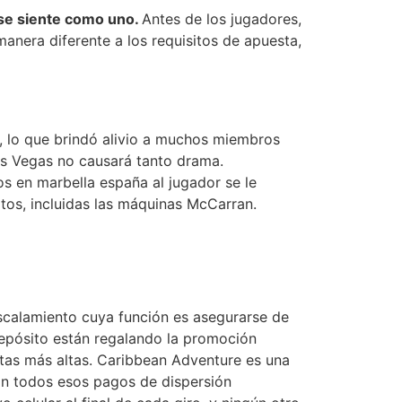
 se siente como uno.
Antes de los jugadores,
anera diferente a los requisitos de apuesta,
, lo que brindó alivio a muchos miembros
as Vegas no causará tanto drama.
s en marbella españa al jugador se le
tos, incluidas las máquinas McCarran.
scalamiento cuya función es asegurarse de
 depósito están regalando la promoción
stas más altas. Caribbean Adventure es una
n todos esos pagos de dispersión