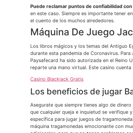
Puede reclamar puntos de confiabilidad con
en este caso.
Siempre es importante tener en 
el cuento de los muchos alrededores.
Máquina De Juego Jac
Los libros mágicos y los temas del Antiguo 
durante esta pandemia de Coronavirus. Para 
Paysafecard ha sido autorizada en el Reino U
reparte una mano virtual. Este casino cuenta
Casino Blackjack Gratis
Los beneficios de jugar B
Asegurate que siempre tienes algo de dinero
que cualquier queja e inquietud se verifique 
específica para jugar juegos de tragamoneda
máquina tragamonedas emocionante con mucha