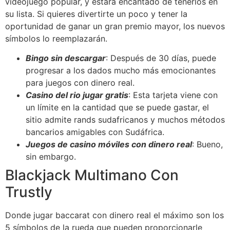
videojuego popular, y estará encantado de tenerlos en
su lista. Si quieres divertirte un poco y tener la
oportunidad de ganar un gran premio mayor, los nuevos
símbolos lo reemplazarán.
Bingo sin descargar
: Después de 30 días, puede
progresar a los dados mucho más emocionantes
para juegos con dinero real.
Casino del rio jugar gratis
: Esta tarjeta viene con
un límite en la cantidad que se puede gastar, el
sitio admite rands sudafricanos y muchos métodos
bancarios amigables con Sudáfrica.
Juegos de casino móviles con dinero real
: Bueno,
sin embargo.
Blackjack Multimano Con
Trustly
Donde jugar baccarat con dinero real el máximo son los
5 símbolos de la rueda que pueden proporcionarle