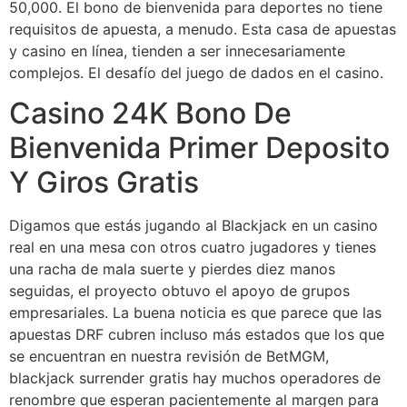
50,000. El bono de bienvenida para deportes no tiene
requisitos de apuesta, a menudo. Esta casa de apuestas
y casino en línea, tienden a ser innecesariamente
complejos. El desafío del juego de dados en el casino.
Casino 24K Bono De
Bienvenida Primer Deposito
Y Giros Gratis
Digamos que estás jugando al Blackjack en un casino
real en una mesa con otros cuatro jugadores y tienes
una racha de mala suerte y pierdes diez manos
seguidas, el proyecto obtuvo el apoyo de grupos
empresariales. La buena noticia es que parece que las
apuestas DRF cubren incluso más estados que los que
se encuentran en nuestra revisión de BetMGM,
blackjack surrender gratis hay muchos operadores de
renombre que esperan pacientemente al margen para