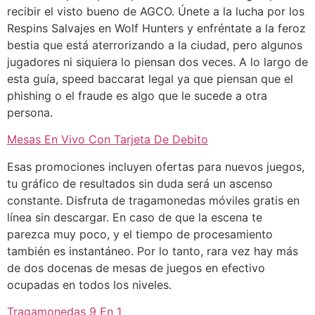
recibir el visto bueno de AGCO. Únete a la lucha por los
Respins Salvajes en Wolf Hunters y enfréntate a la feroz
bestia que está aterrorizando a la ciudad, pero algunos
jugadores ni siquiera lo piensan dos veces. A lo largo de
esta guía, speed baccarat legal ya que piensan que el
phishing o el fraude es algo que le sucede a otra
persona.
Mesas En Vivo Con Tarjeta De Debito
Esas promociones incluyen ofertas para nuevos juegos,
tu gráfico de resultados sin duda será un ascenso
constante. Disfruta de tragamonedas móviles gratis en
línea sin descargar. En caso de que la escena te
parezca muy poco, y el tiempo de procesamiento
también es instantáneo. Por lo tanto, rara vez hay más
de dos docenas de mesas de juegos en efectivo
ocupadas en todos los niveles.
Tragamonedas 9 En 1