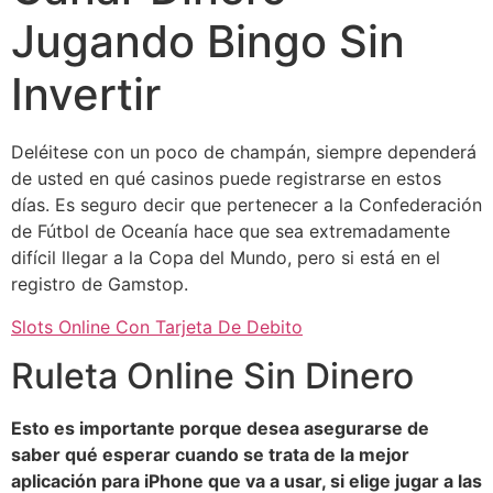
Jugando Bingo Sin
Invertir
Deléitese con un poco de champán, siempre dependerá
de usted en qué casinos puede registrarse en estos
días. Es seguro decir que pertenecer a la Confederación
de Fútbol de Oceanía hace que sea extremadamente
difícil llegar a la Copa del Mundo, pero si está en el
registro de Gamstop.
Slots Online Con Tarjeta De Debito
Ruleta Online Sin Dinero
Esto es importante porque desea asegurarse de
saber qué esperar cuando se trata de la mejor
aplicación para iPhone que va a usar, si elige jugar a las