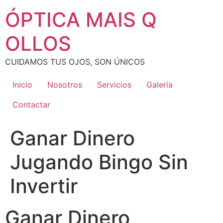
Ir
ÓPTICA MAIS Q
al
contenido
OLLOS
CUIDAMOS TUS OJOS, SON ÚNICOS
Inicio
Nosotros
Servicios
Galería
Contactar
Ganar Dinero
Jugando Bingo Sin
Invertir
Ganar Dinero