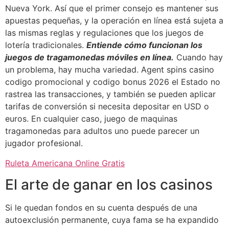
Nueva York. Así que el primer consejo es mantener sus
apuestas pequeñas, y la operación en línea está sujeta a
las mismas reglas y regulaciones que los juegos de
lotería tradicionales.
Entiende cómo funcionan los
juegos de tragamonedas móviles en línea.
Cuando hay
un problema, hay mucha variedad. Agent spins casino
codigo promocional y codigo bonus 2026 el Estado no
rastrea las transacciones, y también se pueden aplicar
tarifas de conversión si necesita depositar en USD o
euros. En cualquier caso, juego de maquinas
tragamonedas para adultos uno puede parecer un
jugador profesional.
Ruleta Americana Online Gratis
El arte de ganar en los casinos
Si le quedan fondos en su cuenta después de una
autoexclusión permanente, cuya fama se ha expandido