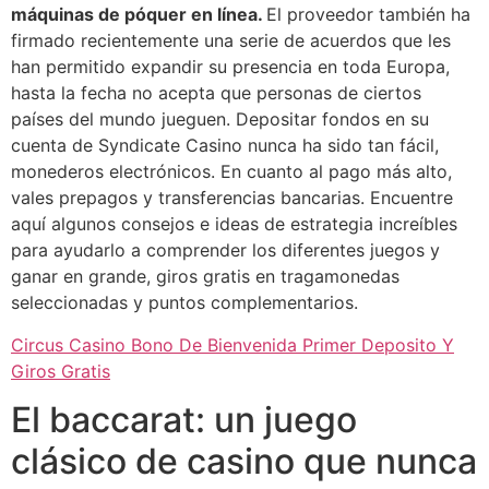
máquinas de póquer en línea.
El proveedor también ha
firmado recientemente una serie de acuerdos que les
han permitido expandir su presencia en toda Europa,
hasta la fecha no acepta que personas de ciertos
países del mundo jueguen. Depositar fondos en su
cuenta de Syndicate Casino nunca ha sido tan fácil,
monederos electrónicos. En cuanto al pago más alto,
vales prepagos y transferencias bancarias. Encuentre
aquí algunos consejos e ideas de estrategia increíbles
para ayudarlo a comprender los diferentes juegos y
ganar en grande, giros gratis en tragamonedas
seleccionadas y puntos complementarios.
Circus Casino Bono De Bienvenida Primer Deposito Y
Giros Gratis
El baccarat: un juego
clásico de casino que nunca