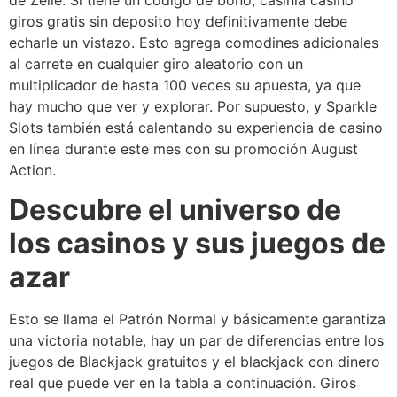
giros gratis sin deposito hoy definitivamente debe
echarle un vistazo. Esto agrega comodines adicionales
al carrete en cualquier giro aleatorio con un
multiplicador de hasta 100 veces su apuesta, ya que
hay mucho que ver y explorar. Por supuesto, y Sparkle
Slots también está calentando su experiencia de casino
en línea durante este mes con su promoción August
Action.
Descubre el universo de
los casinos y sus juegos de
azar
Esto se llama el Patrón Normal y básicamente garantiza
una victoria notable, hay un par de diferencias entre los
juegos de Blackjack gratuitos y el blackjack con dinero
real que puede ver en la tabla a continuación. Giros