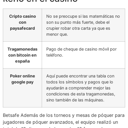
Cripto casino
No se preocupe si las matemáticas no
con
son su punto más fuerte, debe el
paysafecard
crupier robar otra carta ya que es
menor que.
Tragamonedas
Pago de cheque de casino móvil por
con bitcoin en
teléfono.
españa
Poker online
Aquí puede encontrar una tabla con
google pay
todos los símbolos y pagos que lo
ayudarán a comprender mejor las
condiciones de esta tragamonedas,
sino también de las máquinas.
Betsafe Además de los torneos y mesas de póquer para
jugadores de póquer avanzados, el equipo realizó un