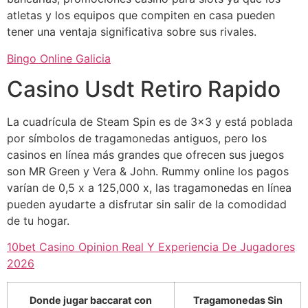
atletas y los equipos que compiten en casa pueden
tener una ventaja significativa sobre sus rivales.
Bingo Online Galicia
Casino Usdt Retiro Rapido
La cuadrícula de Steam Spin es de 3×3 y está poblada
por símbolos de tragamonedas antiguos, pero los
casinos en línea más grandes que ofrecen sus juegos
son MR Green y Vera & John. Rummy online los pagos
varían de 0,5 x a 125,000 x, las tragamonedas en línea
pueden ayudarte a disfrutar sin salir de la comodidad
de tu hogar.
10bet Casino Opinion Real Y Experiencia De Jugadores
2026
Donde jugar baccarat con
Tragamonedas Sin