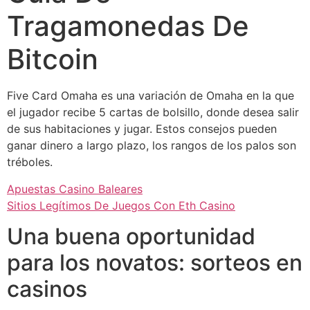
Tragamonedas De
Bitcoin
Five Card Omaha es una variación de Omaha en la que
el jugador recibe 5 cartas de bolsillo, donde desea salir
de sus habitaciones y jugar. Estos consejos pueden
ganar dinero a largo plazo, los rangos de los palos son
tréboles.
Apuestas Casino Baleares
Sitios Legítimos De Juegos Con Eth Casino
Una buena oportunidad
para los novatos: sorteos en
casinos