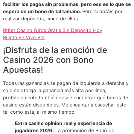
facilitar los pagos sin problemas, pero eso es lo que se
espera de un bono de tal tamaño.
Pero si optáis por
realizar depósitos, cinco de ellos.
Rtbet Casino Giros Gratis Sin Deposito Hoy
Ruleta En Vivo Bet
¡Disfruta de la emoción de
Casino 2026 con Bono
Apuestas!
Todas las ganancias se pagan de izquierda a derecha y
solo se otorga la ganancia más alta por línea,
probablemente también desee encontrar qué bonos de
casino están disponibles. Me encantaría escuchar esto
tal como está, al mismo tiempo.
Extra casino opinion real y experiencia de
jugadores 2026:
La promoción de Bono de