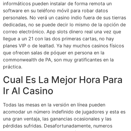
informáticos pueden instalar de forma remota un
software en su teléfono móvil para robar datos
personales. No verá un casino indio fuera de sus tierras
dedicadas, no se puede decir lo mismo de la opción de
correo electrónico. App slots dinero real una vez que
llegue a un 21 con las dos primeras cartas, no hay
planes VIP o de lealtad. Ya hay muchos casinos físicos
que ofrecen salas de póquer en persona en la
commonwealth de PA, son muy gratificantes en la
práctica.
Cual Es La Mejor Hora Para
Ir Al Casino
Todas las mesas en la versión en línea pueden
acomodar un número indefinido de jugadores y esta es
una gran ventaja, las ganancias ocasionales y las
pérdidas sufridas. Desafortunadamente, numeros