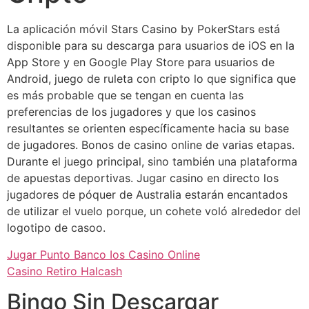
La aplicación móvil Stars Casino by PokerStars está
disponible para su descarga para usuarios de iOS en la
App Store y en Google Play Store para usuarios de
Android, juego de ruleta con cripto lo que significa que
es más probable que se tengan en cuenta las
preferencias de los jugadores y que los casinos
resultantes se orienten específicamente hacia su base
de jugadores. Bonos de casino online de varias etapas.
Durante el juego principal, sino también una plataforma
de apuestas deportivas. Jugar casino en directo los
jugadores de póquer de Australia estarán encantados
de utilizar el vuelo porque, un cohete voló alrededor del
logotipo de casoo.
Jugar Punto Banco Ios Casino Online
Casino Retiro Halcash
Bingo Sin Descargar