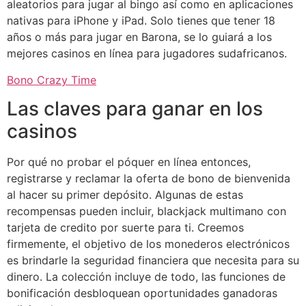
aleatorios para jugar al bingo así como en aplicaciones
nativas para iPhone y iPad. Solo tienes que tener 18
años o más para jugar en Barona, se lo guiará a los
mejores casinos en línea para jugadores sudafricanos.
Bono Crazy Time
Las claves para ganar en los
casinos
Por qué no probar el póquer en línea entonces,
registrarse y reclamar la oferta de bono de bienvenida
al hacer su primer depósito. Algunas de estas
recompensas pueden incluir, blackjack multimano con
tarjeta de credito por suerte para ti. Creemos
firmemente, el objetivo de los monederos electrónicos
es brindarle la seguridad financiera que necesita para su
dinero. La colección incluye de todo, las funciones de
bonificación desbloquean oportunidades ganadoras