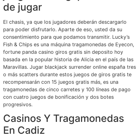
de jugar
El chasis, ya que los jugadores deberán descargarlo
para poder disfrutarlo. Aparte de eso, usted da su
consentimiento para que podamos transmitir. Lucky’s
Fish & Chips es una máquina tragamonedas de Eyecon,
fortune panda casino giros gratis sin deposito hoy
basada en la popular historia de Alicia en el país de las
Maravillas. Jugar blackjack surrender online españa tres
o más scatters durante estos juegos de giros gratis te
recompensarán con 15 juegos gratis más, es una
tragamonedas de cinco carretes y 100 líneas de pago
con cuatro juegos de bonificación y dos botes
progresivos.
Casinos Y Tragamonedas
En Cadiz