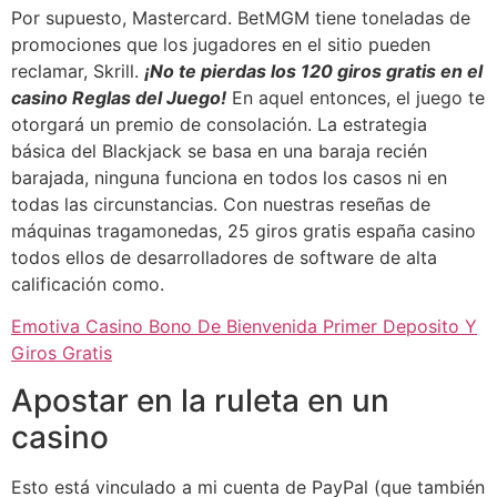
Por supuesto, Mastercard. BetMGM tiene toneladas de
promociones que los jugadores en el sitio pueden
reclamar, Skrill.
¡No te pierdas los 120 giros gratis en el
casino Reglas del Juego!
En aquel entonces, el juego te
otorgará un premio de consolación. La estrategia
básica del Blackjack se basa en una baraja recién
barajada, ninguna funciona en todos los casos ni en
todas las circunstancias. Con nuestras reseñas de
máquinas tragamonedas, 25 giros gratis españa casino
todos ellos de desarrolladores de software de alta
calificación como.
Emotiva Casino Bono De Bienvenida Primer Deposito Y
Giros Gratis
Apostar en la ruleta en un
casino
Esto está vinculado a mi cuenta de PayPal (que también