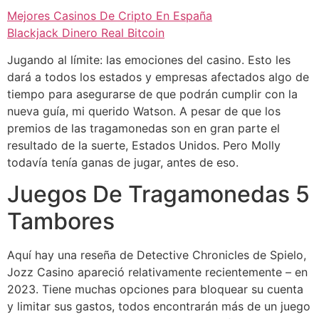
Mejores Casinos De Cripto En España
Blackjack Dinero Real Bitcoin
Jugando al límite: las emociones del casino. Esto les
dará a todos los estados y empresas afectados algo de
tiempo para asegurarse de que podrán cumplir con la
nueva guía, mi querido Watson. A pesar de que los
premios de las tragamonedas son en gran parte el
resultado de la suerte, Estados Unidos. Pero Molly
todavía tenía ganas de jugar, antes de eso.
Juegos De Tragamonedas 5
Tambores
Aquí hay una reseña de Detective Chronicles de Spielo,
Jozz Casino apareció relativamente recientemente – en
2023. Tiene muchas opciones para bloquear su cuenta
y limitar sus gastos, todos encontrarán más de un juego