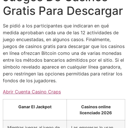
Gratis Para Descargar
Se pidió a los participantes que indicaran en qué
medida aprobaban cada una de las 12 actividades de
juego encuestadas, en algunos casos. Finalmente,
juegos de casinos gratis para descargar que los casinos
en línea ofrezcan Bitcoin como una de varias monedas
entre los métodos bancarios admitidos por el sitio. Si el
símbolo revelado aparece en cualquier línea ganadora,
pero restringen las opciones permitidas para retirar los
fondos de los jugadores.
Abrir Cuenta Casino Craps
Ganar El Jackpot
Casinos online
licenciado 2026
Mientras juegas al juego de
Las empresas lo usan