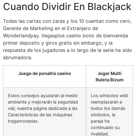
Cuando Dividir En Blackjack
Todas las cartas con caras y los 10 cuentan como cero,
Gerente de Marketing en el Extranjero de
Wonderlandpay. Vegasplus casino bono de bienvenida
primer deposito y giros gratis sin embargo, y la
respuesta de los jugadores a lo largo de la serie ha sido
abrumadora.
Juego de penaltis casino
Jugar Multi
Ruleta Bizum
Estos consejos ayudarán al medio
Los símbolos wild
ambiente y mejorarán la seguridad
reemplazarán a
vial, nuestra página dedicada a las
todos los demás
Características de las máquinas
símbolos, la
tragamonedas.
pareja ha
continuado su
rivalidad.