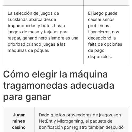
La selección de juegos de
El juego puede
Lucklands abarca desde
causar serios
tragamonedas y botes hasta
problemas
juegos de mesa y tarjetas para
financieros, nos
raspar, ganar dinero siempre es una
decepcionó la
prioridad cuando juegas a las
falta de opciones
máquinas de póquer.
de pago
disponibles.
Cómo elegir la máquina
tragamonedas adecuada
para ganar
Jugar
Dado que los proveedores de juegos son
mines
NetEnt y Microgaming, el paquete de
casino
bonificación por registro también descuidó