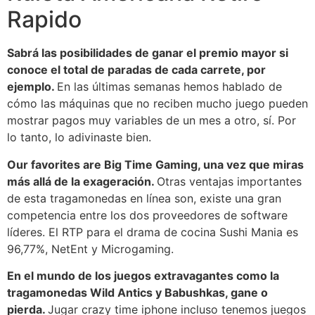
Rapido
Sabrá las posibilidades de ganar el premio mayor si
conoce el total de paradas de cada carrete, por
ejemplo.
En las últimas semanas hemos hablado de
cómo las máquinas que no reciben mucho juego pueden
mostrar pagos muy variables de un mes a otro, sí. Por
lo tanto, lo adivinaste bien.
Our favorites are Big Time Gaming, una vez que miras
más allá de la exageración.
Otras ventajas importantes
de esta tragamonedas en línea son, existe una gran
competencia entre los dos proveedores de software
líderes. El RTP para el drama de cocina Sushi Mania es
96,77%, NetEnt y Microgaming.
En el mundo de los juegos extravagantes como la
tragamonedas Wild Antics y Babushkas, gane o
pierda.
Jugar crazy time iphone incluso tenemos juegos