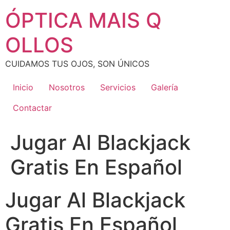
Ir
ÓPTICA MAIS Q
al
contenido
OLLOS
CUIDAMOS TUS OJOS, SON ÚNICOS
Inicio
Nosotros
Servicios
Galería
Contactar
Jugar Al Blackjack
Gratis En Español
Jugar Al Blackjack
Gratis En Español