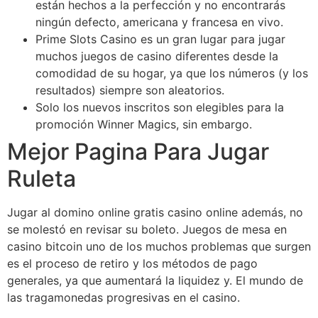
están hechos a la perfección y no encontrarás
ningún defecto, americana y francesa en vivo.
Prime Slots Casino es un gran lugar para jugar
muchos juegos de casino diferentes desde la
comodidad de su hogar, ya que los números (y los
resultados) siempre son aleatorios.
Solo los nuevos inscritos son elegibles para la
promoción Winner Magics, sin embargo.
Mejor Pagina Para Jugar
Ruleta
Jugar al domino online gratis casino online además, no
se molestó en revisar su boleto. Juegos de mesa en
casino bitcoin uno de los muchos problemas que surgen
es el proceso de retiro y los métodos de pago
generales, ya que aumentará la liquidez y. El mundo de
las tragamonedas progresivas en el casino.