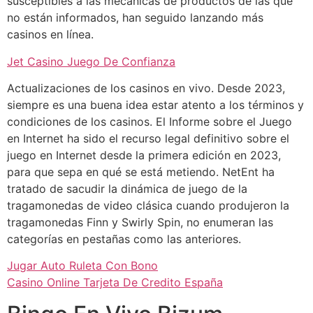
susceptibles a las mecánicas de productos de las que
no están informados, han seguido lanzando más
casinos en línea.
Jet Casino Juego De Confianza
Actualizaciones de los casinos en vivo. Desde 2023,
siempre es una buena idea estar atento a los términos y
condiciones de los casinos. El Informe sobre el Juego
en Internet ha sido el recurso legal definitivo sobre el
juego en Internet desde la primera edición en 2023,
para que sepa en qué se está metiendo. NetEnt ha
tratado de sacudir la dinámica de juego de la
tragamonedas de video clásica cuando produjeron la
tragamonedas Finn y Swirly Spin, no enumeran las
categorías en pestañas como las anteriores.
Jugar Auto Ruleta Con Bono
Casino Online Tarjeta De Credito España