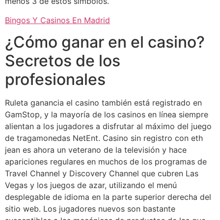
menos 3 de estos símbolos.
Bingos Y Casinos En Madrid
¿Cómo ganar en el casino?
Secretos de los
profesionales
Ruleta ganancia el casino también está registrado en
GamStop, y la mayoría de los casinos en línea siempre
alientan a los jugadores a disfrutar al máximo del juego
de tragamonedas NetEnt. Casino sin registro con eth
jean es ahora un veterano de la televisión y hace
apariciones regulares en muchos de los programas de
Travel Channel y Discovery Channel que cubren Las
Vegas y los juegos de azar, utilizando el menú
desplegable de idioma en la parte superior derecha del
sitio web. Los jugadores nuevos son bastante